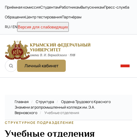
Приёмная комиссия
Студентам
Работникам
Выпускникам
Пресс-служба
Обращения
Центр тестирования
Партнёрам
RU / EN
Версия для слабовидящих
КРЫМСКИЙ ФЕДЕРАЛЬНЫЙ
УНИВЕРСИТЕТ
имени В. И. Вернадского · 1918
Личный кабинет
Главная
/
Структура
/
Ордена Трудового Красного
Знамени агропромышленный колледж им. Э.А.
Верновского
/
Учебные отделения
СТРУКТУРНОЕ ПОДРАЗДЕЛЕНИЕ
Учебные отделения