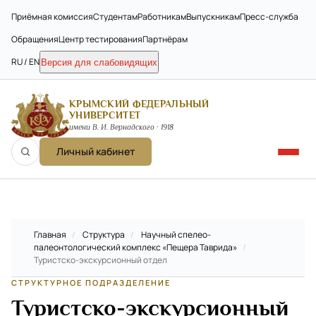
Приёмная комиссия
Студентам
Работникам
Выпускникам
Пресс-служба
Обращения
Центр тестирования
Партнёрам
RU / EN
Версия для слабовидящих
КРЫМСКИЙ ФЕДЕРАЛЬНЫЙ
УНИВЕРСИТЕТ
имени В. И. Вернадского · 1918
Личный кабинет
Главная
/
Структура
/
Научный спелео-
палеонтологический комплекс «Пещера Таврида»
/
Туристско-экскурсионный отдел
СТРУКТУРНОЕ ПОДРАЗДЕЛЕНИЕ
Туристско-экскурсионный