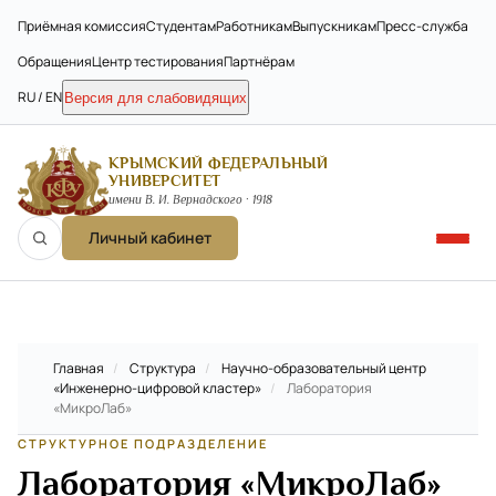
Приёмная комиссия
Студентам
Работникам
Выпускникам
Пресс-служба
Обращения
Центр тестирования
Партнёрам
RU / EN
Версия для слабовидящих
КРЫМСКИЙ ФЕДЕРАЛЬНЫЙ
УНИВЕРСИТЕТ
имени В. И. Вернадского · 1918
Личный кабинет
Главная
/
Структура
/
Научно-образовательный центр
«Инженерно-цифровой кластер»
/
Лаборатория
«МикроЛаб»
СТРУКТУРНОЕ ПОДРАЗДЕЛЕНИЕ
Лаборатория «МикроЛаб»