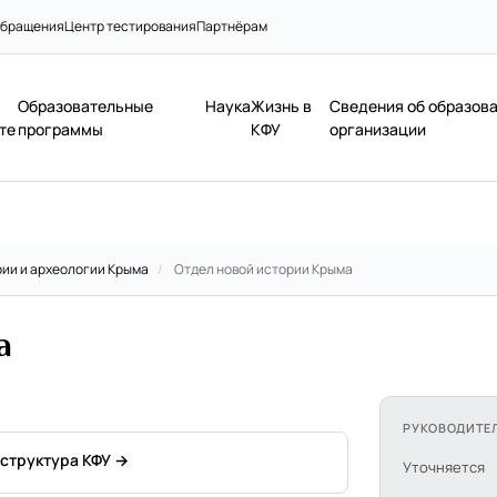
бращения
Центр тестирования
Партнёрам
Образовательные
Наука
Жизнь в
Сведения об образов
те
программы
КФУ
организации
ии и археологии Крыма
/
Отдел новой истории Крыма
а
РУКОВОДИТЕ
 структура КФУ →
Уточняется