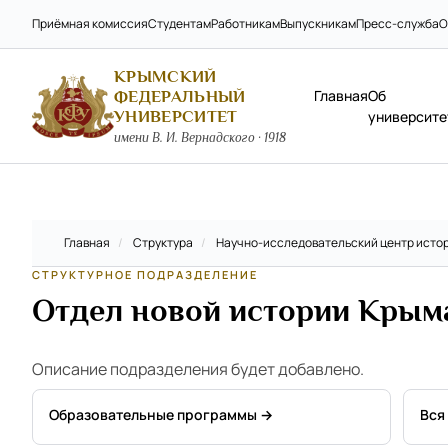
Приёмная комиссия
Студентам
Работникам
Выпускникам
Пресс-служба
О
КРЫМСКИЙ
Главная
Об
ФЕДЕРАЛЬНЫЙ
УНИВЕРСИТЕТ
университе
имени В. И. Вернадского · 1918
Главная
/
Структура
/
Научно-исследовательский центр истор
СТРУКТУРНОЕ ПОДРАЗДЕЛЕНИЕ
Отдел новой истории Крым
Описание подразделения будет добавлено.
Образовательные программы →
Вся