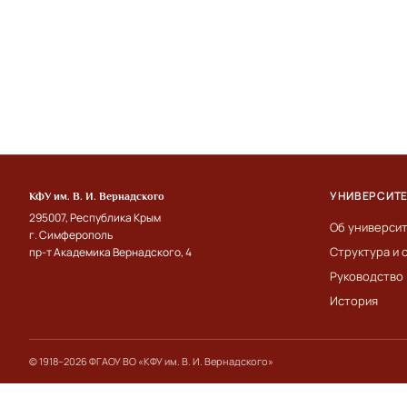
УНИВЕРСИТ
КФУ им. В. И. Вернадского
295007, Республика Крым
Об универси
г. Симферополь
Структура и 
пр-т Академика Вернадского, 4
Руководство
История
© 1918–2026 ФГАОУ ВО «КФУ им. В. И. Вернадского»