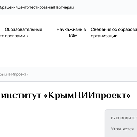
бращения
Центр тестирования
Партнёрам
Образовательные
Наука
Жизнь в
Сведения об образов
те
программы
КФУ
организации
КрымНИИпроект»
 институт «КрымНИИпроект»
РУКОВОДИТЕ
Уточняется