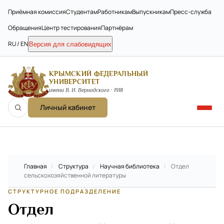
Приёмная комиссия
Студентам
Работникам
Выпускникам
Пресс-служба
Обращения
Центр тестирования
Партнёрам
RU / EN
Версия для слабовидящих
КРЫМСКИЙ ФЕДЕРАЛЬНЫЙ
УНИВЕРСИТЕТ
имени В. И. Вернадского · 1918
Личный кабинет
Главная
/
Структура
/
Научная библиотека
/
Отдел
сельскохозяйственной литературы
СТРУКТУРНОЕ ПОДРАЗДЕЛЕНИЕ
Отдел