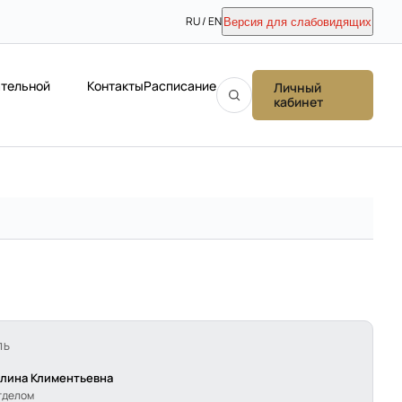
RU / EN
Версия для слабовидящих
ательной
Контакты
Расписание
Личный
кабинет
ЛЬ
алина Климентьевна
тделом