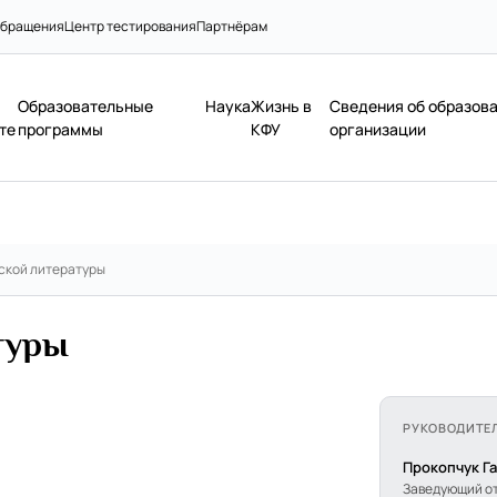
бращения
Центр тестирования
Партнёрам
Образовательные
Наука
Жизнь в
Сведения об образов
те
программы
КФУ
организации
ской литературы
туры
РУКОВОДИТЕ
Прокопчук Г
Заведующий о