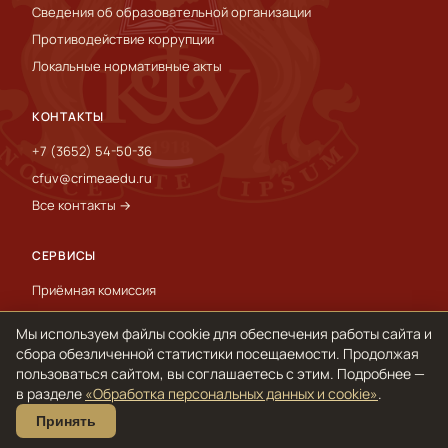
Сведения об образовательной организации
Противодействие коррупции
Локальные нормативные акты
КОНТАКТЫ
+7 (3652) 54-50-36
cfuv@crimeaedu.ru
Все контакты →
СЕРВИСЫ
Приёмная комиссия
Пресс-служба
Мы используем файлы cookie для обеспечения работы сайта и
International
сбора обезличенной статистики посещаемости. Продолжая
пользоваться сайтом, вы соглашаетесь с этим. Подробнее —
в разделе
«Обработка персональных данных и cookie»
.
© 1918–2026 ФГАОУ ВО «КФУ им. В. И. Вернадского»
Принять
Обработка персональных данных и cookie