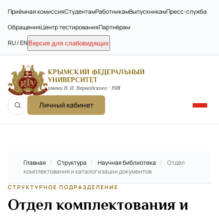
Приёмная комиссия
Студентам
Работникам
Выпускникам
Пресс-служба
Обращения
Центр тестирования
Партнёрам
RU / EN
Версия для слабовидящих
КРЫМСКИЙ ФЕДЕРАЛЬНЫЙ
УНИВЕРСИТЕТ
имени В. И. Вернадского · 1918
Личный кабинет
Главная
/
Структура
/
Научная библиотека
/
Отдел
комплектования и каталогизации документов
СТРУКТУРНОЕ ПОДРАЗДЕЛЕНИЕ
Отдел комплектования и