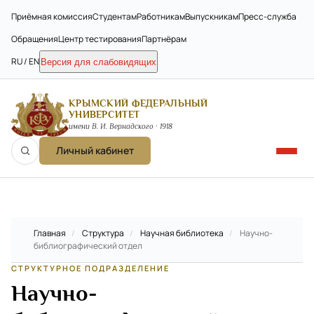
Приёмная комиссия
Студентам
Работникам
Выпускникам
Пресс-служба
Обращения
Центр тестирования
Партнёрам
RU / EN
Версия для слабовидящих
КРЫМСКИЙ ФЕДЕРАЛЬНЫЙ
УНИВЕРСИТЕТ
имени В. И. Вернадского · 1918
Личный кабинет
Главная
/
Структура
/
Научная библиотека
/
Научно-
библиографический отдел
СТРУКТУРНОЕ ПОДРАЗДЕЛЕНИЕ
Научно-