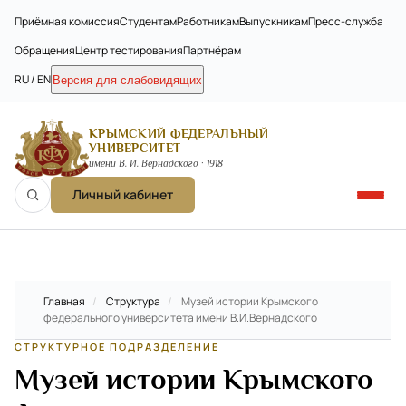
Приёмная комиссия
Студентам
Работникам
Выпускникам
Пресс-служба
Обращения
Центр тестирования
Партнёрам
RU / EN
Версия для слабовидящих
КРЫМСКИЙ ФЕДЕРАЛЬНЫЙ
УНИВЕРСИТЕТ
имени В. И. Вернадского · 1918
Личный кабинет
Главная
/
Структура
/
Музей истории Крымского
федерального университета имени В.И.Вернадского
СТРУКТУРНОЕ ПОДРАЗДЕЛЕНИЕ
Музей истории Крымского