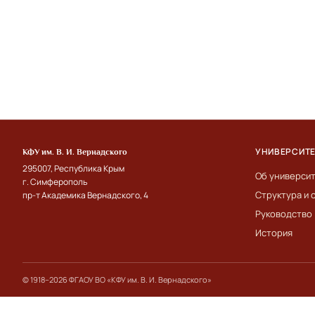
УНИВЕРСИТ
КФУ им. В. И. Вернадского
295007, Республика Крым
Об универси
г. Симферополь
Структура и 
пр-т Академика Вернадского, 4
Руководство
История
© 1918–2026 ФГАОУ ВО «КФУ им. В. И. Вернадского»