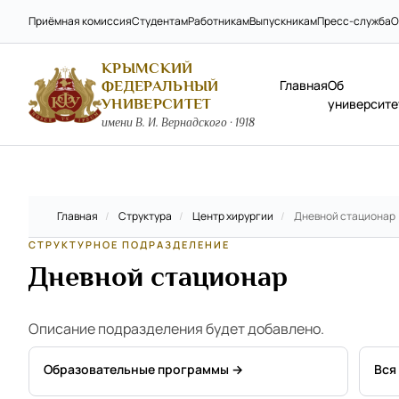
Приёмная комиссия
Студентам
Работникам
Выпускникам
Пресс-служба
О
КРЫМСКИЙ
Главная
Об
ФЕДЕРАЛЬНЫЙ
УНИВЕРСИТЕТ
университе
имени В. И. Вернадского · 1918
Главная
/
Структура
/
Центр хирургии
/
Дневной стационар
СТРУКТУРНОЕ ПОДРАЗДЕЛЕНИЕ
Дневной стационар
Описание подразделения будет добавлено.
Образовательные программы →
Вся