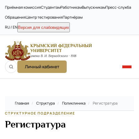
Приёмная комиссия
Студентам
Работникам
Выпускникам
Пресс-служба
Обращения
Центр тестирования
Партнёрам
RU / EN
Версия для слабовидящих
КРЫМСКИЙ ФЕДЕРАЛЬНЫЙ
УНИВЕРСИТЕТ
имени В. И. Вернадского · 1918
Личный кабинет
Главная
/
Структура
/
Поликлиника
/
Регистратура
СТРУКТУРНОЕ ПОДРАЗДЕЛЕНИЕ
Регистратура