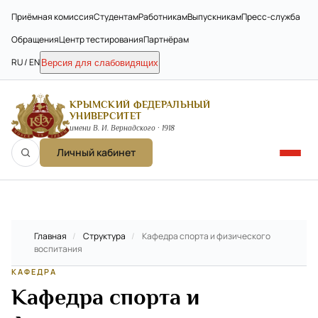
Приёмная комиссия
Студентам
Работникам
Выпускникам
Пресс-служба
Обращения
Центр тестирования
Партнёрам
RU / EN
Версия для слабовидящих
КРЫМСКИЙ ФЕДЕРАЛЬНЫЙ
УНИВЕРСИТЕТ
имени В. И. Вернадского · 1918
Личный кабинет
Главная
/
Структура
/
Кафедра спорта и физического
воспитания
КАФЕДРА
Кафедра спорта и