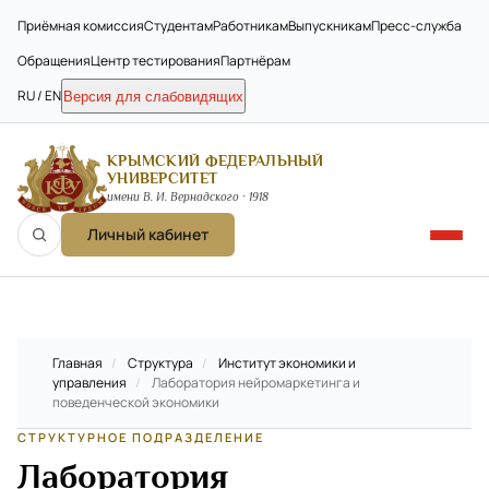
Приёмная комиссия
Студентам
Работникам
Выпускникам
Пресс-служба
Обращения
Центр тестирования
Партнёрам
RU / EN
Версия для слабовидящих
КРЫМСКИЙ ФЕДЕРАЛЬНЫЙ
УНИВЕРСИТЕТ
имени В. И. Вернадского · 1918
Личный кабинет
Главная
/
Структура
/
Институт экономики и
управления
/
Лаборатория нейромаркетинга и
поведенческой экономики
СТРУКТУРНОЕ ПОДРАЗДЕЛЕНИЕ
Лаборатория