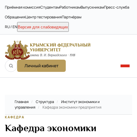
Приёмная комиссия
Студентам
Работникам
Выпускникам
Пресс-служба
Обращения
Центр тестирования
Партнёрам
RU / EN
Версия для слабовидящих
КРЫМСКИЙ ФЕДЕРАЛЬНЫЙ
УНИВЕРСИТЕТ
имени В. И. Вернадского · 1918
Личный кабинет
Главная
/
Структура
/
Институт экономики и
управления
/
Кафедра экономики предприятия
КАФЕДРА
Кафедра экономики