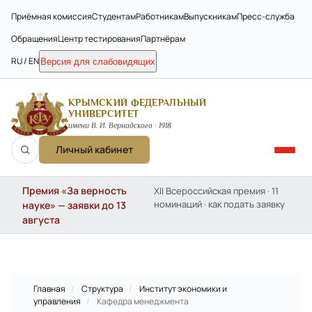
Приёмная комиссия
Студентам
Работникам
Выпускникам
Пресс-служба
Обращения
Центр тестирования
Партнёрам
RU / EN
Версия для слабовидящих
КРЫМСКИЙ ФЕДЕРАЛЬНЫЙ
УНИВЕРСИТЕТ
имени В. И. Вернадского · 1918
Личный кабинет
Премия «За верность
XII Всероссийская премия · 11
номинаций · как подать заявку
науке» — заявки до 13
августа
Главная
/
Структура
/
Институт экономики и
управления
/
Кафедра менеджмента