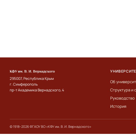
УНИВЕРСИТ
КФУ им. В. И. Вернадского
295007, Республика Крым
Об универси
г. Симферополь
Структура и 
пр-т Академика Вернадского, 4
Руководство
История
© 1918–2026 ФГАОУ ВО «КФУ им. В. И. Вернадского»