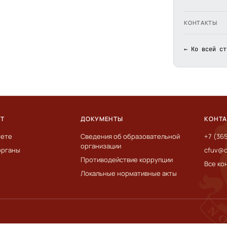
КОНТАКТЫ
← Ко всей ст
ЕТ
ДОКУМЕНТЫ
КОНТ
тете
Сведения об образовательной
+7 (36
организации
органы
cfuv@c
Противодействие коррупции
Все ко
Локальные нормативные акты