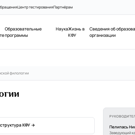
бращения
Центр тестирования
Партнёрам
Образовательные
Наука
Жизнь в
Сведения об образов
те
программы
КФУ
организации
нской филологии
огии
РУКОВОДИТЕ
 структура КФУ →
Пелипась Ни
Заведующий к