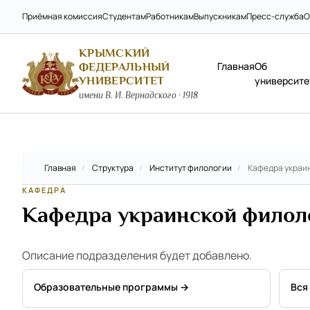
Приёмная комиссия
Студентам
Работникам
Выпускникам
Пресс-служба
О
КРЫМСКИЙ
Главная
Об
ФЕДЕРАЛЬНЫЙ
УНИВЕРСИТЕТ
университе
имени В. И. Вернадского · 1918
Главная
/
Структура
/
Институт филологии
/
Кафедра украи
КАФЕДРА
Кафедра украинской филол
Описание подразделения будет добавлено.
Образовательные программы →
Вся