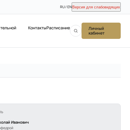
RU / EN
Версия для слабовидящих
ательной
Контакты
Расписание
Личный
кабинет
ЛЬ
колай Иванович
афедрой