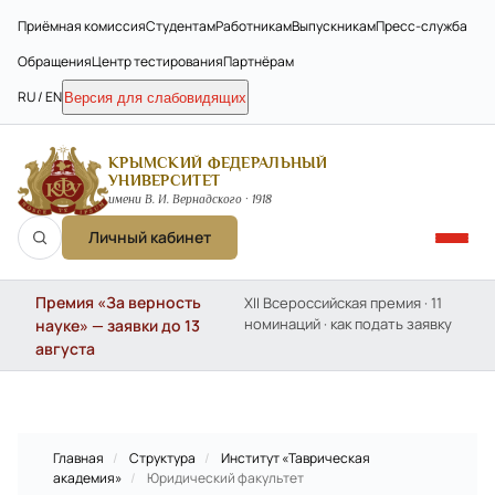
Приёмная комиссия
Студентам
Работникам
Выпускникам
Пресс-служба
Обращения
Центр тестирования
Партнёрам
RU / EN
Версия для слабовидящих
КРЫМСКИЙ ФЕДЕРАЛЬНЫЙ
УНИВЕРСИТЕТ
имени В. И. Вернадского · 1918
Личный кабинет
Премия «За верность
XII Всероссийская премия · 11
номинаций · как подать заявку
науке» — заявки до 13
августа
Главная
/
Структура
/
Институт «Таврическая
академия»
/
Юридический факультет