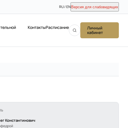
RU / EN
Версия для слабовидящих
ательной
Контакты
Расписание
Личный
кабинет
ЛЬ
ег Константинович
афедрой