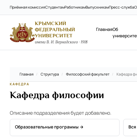
Приёмная комиссия
Студентам
Работникам
Выпускникам
Пресс-служба
О
КРЫМСКИЙ
Главная
Об
ФЕДЕРАЛЬНЫЙ
УНИВЕРСИТЕТ
университе
имени В. И. Вернадского · 1918
Главная
/
Структура
/
Философский факультет
/
Кафедра ф
КАФЕДРА
Кафедра философии
Описание подразделения будет добавлено.
Образовательные программы →
Вся