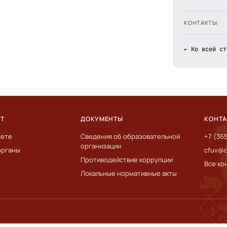
КОНТАКТЫ
← Ко всей ст
ЕТ
ДОКУМЕНТЫ
КОНТ
тете
Сведения об образовательной
+7 (36
организации
органы
cfuv@c
Противодействие коррупции
Все ко
Локальные нормативные акты