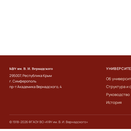
УНИВЕРСИТ
КФУ им. В. И. Вернадского
295007, Республика Крым
Об универси
г. Симферополь
Структура и 
пр-т Академика Вернадского, 4
Руководство
История
© 1918–2026 ФГАОУ ВО «КФУ им. В. И. Вернадского»