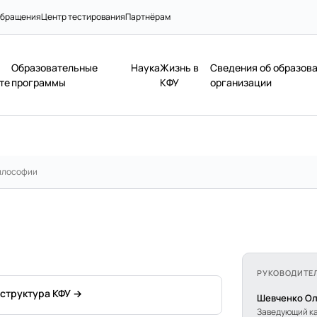
бращения
Центр тестирования
Партнёрам
Образовательные
Наука
Жизнь в
Сведения об образов
те
программы
КФУ
организации
илософии
РУКОВОДИТЕ
 структура КФУ →
Шевченко Ол
Заведующий к