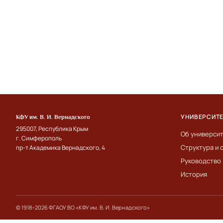
УНИВЕРСИТ
КФУ им. В. И. Вернадского
295007, Республика Крым
Об универси
г. Симферополь
Структура и 
пр-т Академика Вернадского, 4
Руководство
История
© 1918–2026 ФГАОУ ВО «КФУ им. В. И. Вернадского»