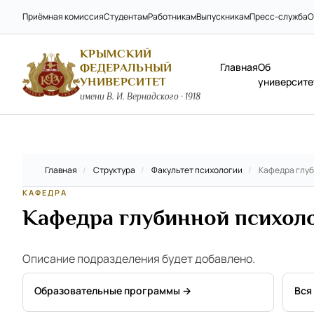
Приёмная комиссия
Студентам
Работникам
Выпускникам
Пресс-служба
О
КРЫМСКИЙ
Главная
Об
ФЕДЕРАЛЬНЫЙ
УНИВЕРСИТЕТ
университе
имени В. И. Вернадского · 1918
Главная
/
Структура
/
Факультет психологии
/
Кафедра глуб
КАФЕДРА
Кафедра глубинной психоло
Описание подразделения будет добавлено.
Образовательные программы →
Вся