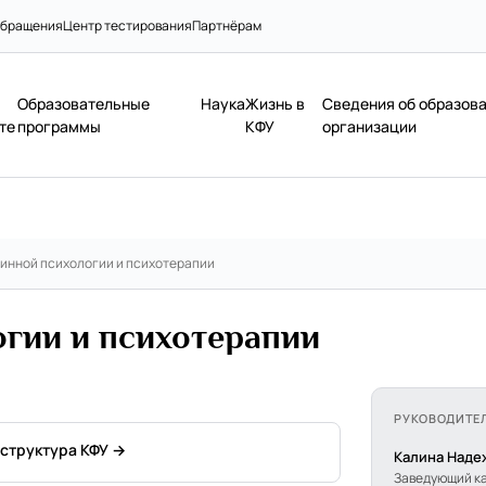
бращения
Центр тестирования
Партнёрам
Образовательные
Наука
Жизнь в
Сведения об образов
те
программы
КФУ
организации
инной психологии и психотерапии
гии и психотерапии
РУКОВОДИТЕ
 структура КФУ →
Калина Наде
Заведующий к