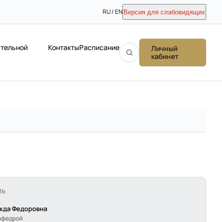
RU / EN
Версия для слабовидящих
ательной
Контакты
Расписание
Личный
кабинет
ЛЬ
жда Федоровна
афедрой