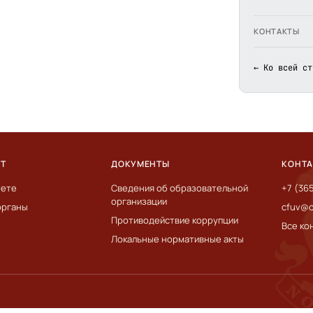
КОНТАКТЫ
← Ко всей ст
ЕТ
ДОКУМЕНТЫ
КОНТ
тете
Сведения об образовательной
+7 (36
организации
органы
cfuv@c
Противодействие коррупции
Все ко
Локальные нормативные акты