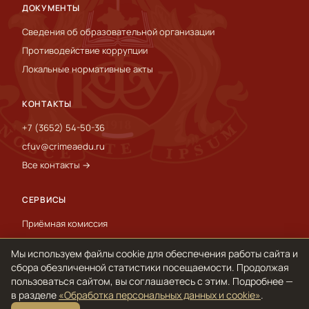
ДОКУМЕНТЫ
Сведения об образовательной организации
Противодействие коррупции
Локальные нормативные акты
КОНТАКТЫ
+7 (3652) 54-50-36
cfuv@crimeaedu.ru
Все контакты →
СЕРВИСЫ
Приёмная комиссия
Пресс-служба
Мы используем файлы cookie для обеспечения работы сайта и
International
сбора обезличенной статистики посещаемости. Продолжая
пользоваться сайтом, вы соглашаетесь с этим. Подробнее —
в разделе
«Обработка персональных данных и cookie»
.
© 1918–2026 ФГАОУ ВО «КФУ им. В. И. Вернадского»