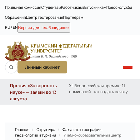
Приёмная комиссия
Студентам
Работникам
Выпускникам
Пресс-служба
Обращения
Центр тестирования
Партнёрам
RU / EN
Версия для слабовидящих
КРЫМСКИЙ ФЕДЕРАЛЬНЫЙ
УНИВЕРСИТЕТ
имени В. И. Вернадского · 1918
Личный кабинет
Премия «За верность
XII Всероссийская премия · 11
номинаций · как подать заявку
науке» — заявки до 13
августа
Главная
/
Структура
/
Факультет географии,
геоэкологии и туризма
/
Учебно-образовательный центр