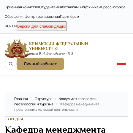
Приёмная комиссия
Студентам
Работникам
Выпускникам
Пресс-служба
Обращения
Центр тестирования
Партнёрам
RU / EN
Версия для слабовидящих
КРЫМСКИЙ ФЕДЕРАЛЬНЫЙ
УНИВЕРСИТЕТ
имени В. И. Вернадского · 1918
Личный кабинет
Главная
/
Структура
/
Факультет географии,
геоэкологии и туризма
/
Кафедра менеджмента
предпринимательской деятельности
КАФЕДРА
Кафедра менеджмента