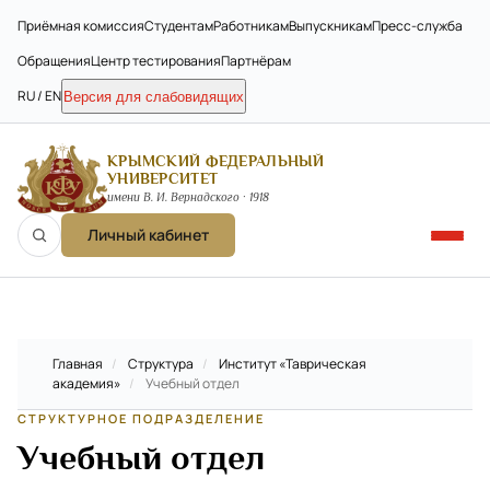
Приёмная комиссия
Студентам
Работникам
Выпускникам
Пресс-служба
Обращения
Центр тестирования
Партнёрам
RU / EN
Версия для слабовидящих
КРЫМСКИЙ ФЕДЕРАЛЬНЫЙ
УНИВЕРСИТЕТ
имени В. И. Вернадского · 1918
Личный кабинет
Главная
/
Структура
/
Институт «Таврическая
академия»
/
Учебный отдел
СТРУКТУРНОЕ ПОДРАЗДЕЛЕНИЕ
Учебный отдел