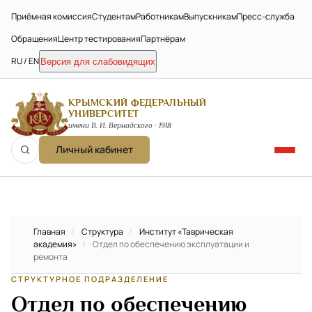
Приёмная комиссия
Студентам
Работникам
Выпускникам
Пресс-служба
Обращения
Центр тестирования
Партнёрам
RU / EN
Версия для слабовидящих
КРЫМСКИЙ ФЕДЕРАЛЬНЫЙ
УНИВЕРСИТЕТ
имени В. И. Вернадского · 1918
Личный кабинет
Главная
/
Структура
/
Институт «Таврическая
академия»
/
Отдел по обеспечению эксплуатации и
ремонта
СТРУКТУРНОЕ ПОДРАЗДЕЛЕНИЕ
Отдел по обеспечению