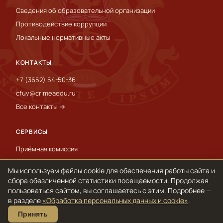
Сведения об образовательной организации
Противодействие коррупции
Локальные нормативные акты
КОНТАКТЫ
+7 (3652) 54-50-36
cfuv@crimeaedu.ru
Все контакты →
СЕРВИСЫ
Приёмная комиссия
Пресс-служба
Мы используем файлы cookie для обеспечения работы сайта и
International
сбора обезличенной статистики посещаемости. Продолжая
пользоваться сайтом, вы соглашаетесь с этим. Подробнее —
в разделе
«Обработка персональных данных и cookie»
.
© 1918–2026 ФГАОУ ВО «КФУ им. В. И. Вернадского»
Принять
Обработка персональных данных и cookie