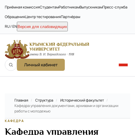
Приёмная комиссия
Студентам
Работникам
Выпускникам
Пресс-служба
Обращения
Центр тестирования
Партнёрам
RU / EN
Версия для слабовидящих
КРЫМСКИЙ ФЕДЕРАЛЬНЫЙ
УНИВЕРСИТЕТ
имени В. И. Вернадского · 1918
Личный кабинет
Главная
/
Структура
/
Исторический факультет
/
Кафедра управления документами, архивами и организации
работы с молодежью
КАФЕДРА
Кафедра управления