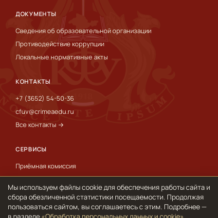
ДОКУМЕНТЫ
Сведения об образовательной организации
Противодействие коррупции
Локальные нормативные акты
КОНТАКТЫ
+7 (3652) 54-50-36
cfuv@crimeaedu.ru
Все контакты →
СЕРВИСЫ
Приёмная комиссия
Пресс-служба
Мы используем файлы cookie для обеспечения работы сайта и
International
сбора обезличенной статистики посещаемости. Продолжая
пользоваться сайтом, вы соглашаетесь с этим. Подробнее —
в разделе
«Обработка персональных данных и cookie»
.