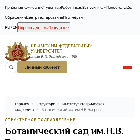
Приёмная комиссия
Студентам
Работникам
Выпускникам
Пресс-служба
Обращения
Центр тестирования
Партнёрам
RU / EN
Версия для слабовидящих
КРЫМСКИЙ ФЕДЕРАЛЬНЫЙ
УНИВЕРСИТЕТ
имени В. И. Вернадского · 1918
Личный кабинет
Главная
/
Структура
/
Институт «Таврическая
академия»
/
Ботанический сад им.Н.В. Багрова
СТРУКТУРНОЕ ПОДРАЗДЕЛЕНИЕ
Ботанический сад им.Н.В.