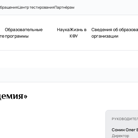
бращения
Центр тестирования
Партнёрам
Образовательные
Наука
Жизнь в
Сведения об образов
те
программы
КФУ
организации
демия»
РУКОВОДИТЕ
Сонин Олег 
Директор