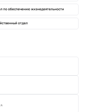
л по обеспечению жизнедеятельности
йственный отдел
СА