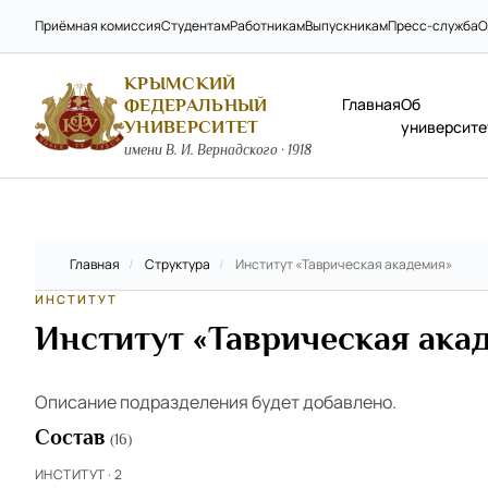
Приёмная комиссия
Студентам
Работникам
Выпускникам
Пресс-служба
О
КРЫМСКИЙ
Главная
Об
ФЕДЕРАЛЬНЫЙ
УНИВЕРСИТЕТ
университе
имени В. И. Вернадского · 1918
Главная
/
Структура
/
Институт «Таврическая академия»
ИНСТИТУТ
Институт «Таврическая ака
Описание подразделения будет добавлено.
Состав
(16)
ИНСТИТУТ · 2