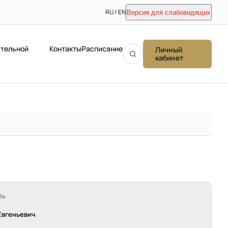
RU / EN
Версия для слабовидящих
ательной
Контакты
Расписание
Личный
кабинет
ЛЬ
Евгеньевич