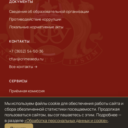
ДОКУМЕНТЫ
Сведения об образовательной организации
Противодействие коррупции
Локальные нормативные акты
КОНТАКТЫ
+7 (3652) 54-50-36
cfuv@crimeaedu.ru
Все контакты →
СЕРВИСЫ
Приёмная комиссия
Пресс-служба
Мы используем файлы cookie для обеспечения работы сайта и
International
сбора обезличенной статистики посещаемости. Продолжая
пользоваться сайтом, вы соглашаетесь с этим. Подробнее —
в разделе
«Обработка персональных данных и cookie»
.
© 1918–2026 ФГАОУ ВО «КФУ им. В. И. Вернадского»