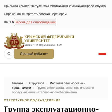
Приёмная комиссия
Студентам
Работникам
Выпускникам
Пресс-служба
Обращения
Центр тестирования
Партнёрам
RU / EN
Версия для слабовидящих
КРЫМСКИЙ ФЕДЕРАЛЬНЫЙ
УНИВЕРСИТЕТ
имени В. И. Вернадского · 1918
Личный кабинет
Главная
/
Структура
/
Институт сейсмологии и
геодинамики
/
Группа эксплуатационно-технического
обслуживания и материального обеспечения
СТРУКТУРНОЕ ПОДРАЗДЕЛЕНИЕ
Группа эксплуатационно-