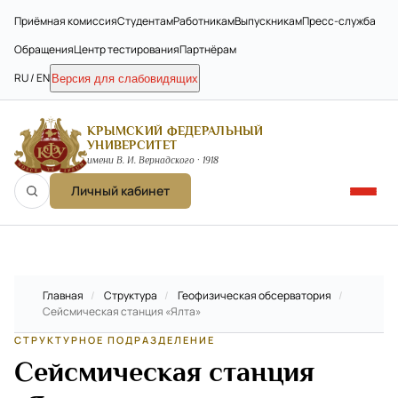
Приёмная комиссия
Студентам
Работникам
Выпускникам
Пресс-служба
Обращения
Центр тестирования
Партнёрам
RU / EN
Версия для слабовидящих
КРЫМСКИЙ ФЕДЕРАЛЬНЫЙ
УНИВЕРСИТЕТ
имени В. И. Вернадского · 1918
Личный кабинет
Главная
/
Структура
/
Геофизическая обсерватория
/
Сейсмическая станция «Ялта»
СТРУКТУРНОЕ ПОДРАЗДЕЛЕНИЕ
Сейсмическая станция