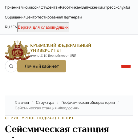
Приёмная комиссия
Студентам
Работникам
Выпускникам
Пресс-служба
Обращения
Центр тестирования
Партнёрам
RU / EN
Версия для слабовидящих
КРЫМСКИЙ ФЕДЕРАЛЬНЫЙ
УНИВЕРСИТЕТ
имени В. И. Вернадского · 1918
Личный кабинет
Главная
/
Структура
/
Геофизическая обсерватория
/
Сейсмическая станция «Феодосия»
СТРУКТУРНОЕ ПОДРАЗДЕЛЕНИЕ
Сейсмическая станция