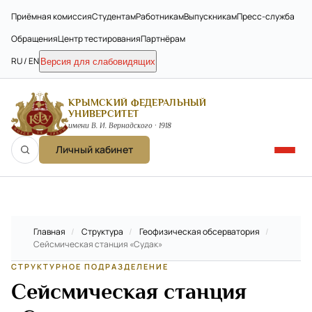
Приёмная комиссия
Студентам
Работникам
Выпускникам
Пресс-служба
Обращения
Центр тестирования
Партнёрам
RU / EN
Версия для слабовидящих
КРЫМСКИЙ ФЕДЕРАЛЬНЫЙ
УНИВЕРСИТЕТ
имени В. И. Вернадского · 1918
Личный кабинет
Главная
/
Структура
/
Геофизическая обсерватория
/
Сейсмическая станция «Судак»
СТРУКТУРНОЕ ПОДРАЗДЕЛЕНИЕ
Сейсмическая станция