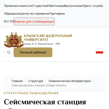
Приёмная комиссия
Студентам
Работникам
Выпускникам
Пресс-служба
Обращения
Центр тестирования
Партнёрам
RU / EN
Версия для слабовидящих
КРЫМСКИЙ ФЕДЕРАЛЬНЫЙ
УНИВЕРСИТЕТ
имени В. И. Вернадского · 1918
Личный кабинет
Главная
/
Структура
/
Геофизическая обсерватория
/
Сейсмическая станция «Севастополь»
СТРУКТУРНОЕ ПОДРАЗДЕЛЕНИЕ
Сейсмическая станция