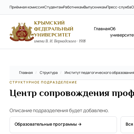
Приёмная комиссия
Студентам
Работникам
Выпускникам
Пресс-служба
О
КРЫМСКИЙ
Главная
Об
ФЕДЕРАЛЬНЫЙ
УНИВЕРСИТЕТ
университе
имени В. И. Вернадского · 1918
Главная
/
Структура
/
Институт педагогического образовани
СТРУКТУРНОЕ ПОДРАЗДЕЛЕНИЕ
Центр сопровождения проф
Описание подразделения будет добавлено.
Образовательные программы →
Вся