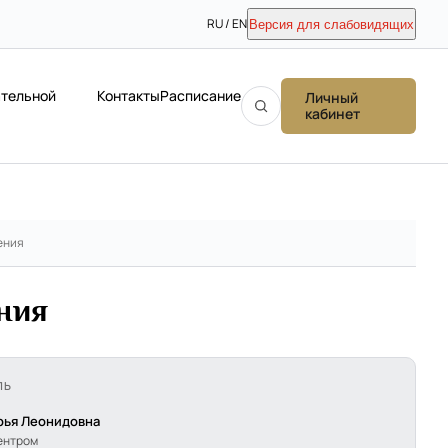
RU / EN
Версия для слабовидящих
ательной
Контакты
Расписание
Личный
кабинет
ения
ния
ЛЬ
рья Леонидовна
ентром