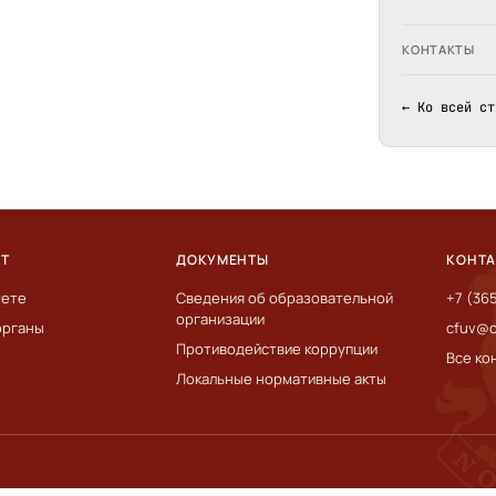
КОНТАКТЫ
← Ко всей ст
ЕТ
ДОКУМЕНТЫ
КОНТ
тете
Сведения об образовательной
+7 (36
организации
органы
cfuv@c
Противодействие коррупции
Все ко
Локальные нормативные акты