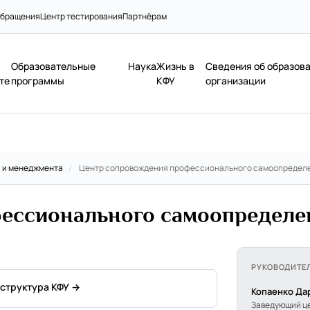
бращения
Центр тестирования
Партнёрам
Образовательные
Наука
Жизнь в
Сведения об образов
те
программы
КФУ
организации
я и менеджмента
/
Центр сопровождения профессионального самоопредел
ессионального самоопределе
РУКОВОДИТЕ
 структура КФУ →
Копаенко Да
Заведующий ц