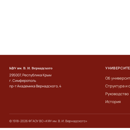
УНИВЕРСИТ
КФУ им. В. И. Вернадского
295007, Республика Крым
Об универси
г. Симферополь
Структура и 
пр-т Академика Вернадского, 4
Руководство
История
© 1918–2026 ФГАОУ ВО «КФУ им. В. И. Вернадского»