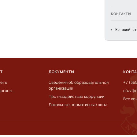
КОНТАКТЫ
← Ко всей ст
ЕТ
ДОКУМЕНТЫ
КОНТ
тете
Сведения об образовательной
+7 (36
организации
органы
cfuv@c
Противодействие коррупции
Все ко
Локальные нормативные акты