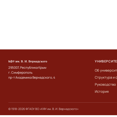
УНИВЕРСИТ
КФУ им. В. И. Вернадского
295007, Республика Крым
Об универси
г. Симферополь
Структура и 
пр-т Академика Вернадского, 4
Руководство
История
© 1918–2026 ФГАОУ ВО «КФУ им. В. И. Вернадского»