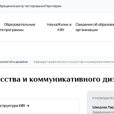
бращения
Центр тестирования
Партнёрам
Образовательные
Наука
Жизнь в
Сведения об образов
те
программы
КФУ
организации
нологий и дизайна
/
Кафедра графического искусства и коммуникативного
сства и коммуникативного ди
РУКОВОДИТЕ
 структура КФУ →
Шведова Лар
Заведующий к