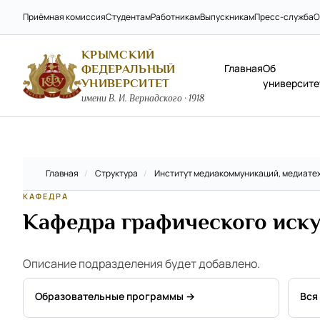
Приёмная комиссия
Студентам
Работникам
Выпускникам
Пресс-служба
О
КРЫМСКИЙ
Главная
Об
ФЕДЕРАЛЬНЫЙ
УНИВЕРСИТЕТ
университе
имени В. И. Вернадского · 1918
Главная
/
Структура
/
Институт медиакоммуникаций, медиатех
КАФЕДРА
Кафедра графического иску
Описание подразделения будет добавлено.
Образовательные программы →
Вся