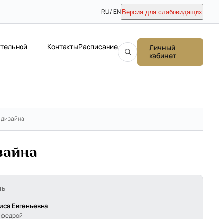
RU / EN
Версия для слабовидящих
ательной
Контакты
Расписание
Личный
кабинет
 дизайна
зайна
ЛЬ
иса Евгеньевна
афедрой