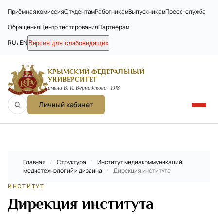
Приёмная комиссия
Студентам
Работникам
Выпускникам
Пресс-служба
Обращения
Центр тестирования
Партнёрам
RU / EN
Версия для слабовидящих
КРЫМСКИЙ ФЕДЕРАЛЬНЫЙ
УНИВЕРСИТЕТ
имени В. И. Вернадского · 1918
Личный кабинет
Главная
/
Структура
/
Институт медиакоммуникаций,
медиатехнологий и дизайна
/
Дирекция института
ИНСТИТУТ
Дирекция института