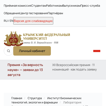
Приёмная комиссия
Студентам
Работникам
Выпускникам
Пресс-служба
Обращения
Центр тестирования
Партнёрам
RU / EN
Версия для слабовидящих
КРЫМСКИЙ ФЕДЕРАЛЬНЫЙ
УНИВЕРСИТЕТ
имени В. И. Вернадского · 1918
Личный кабинет
Премия «За верность
XII Всероссийская премия · 11
номинаций · как подать заявку
науке» — заявки до 13
августа
Главная
/
Структура
/
Институт биохимических
технологий, экологии и фармации
/
Лаборатория