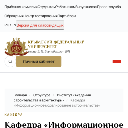
Приёмная комиссия
Студентам
Работникам
Выпускникам
Пресс-служба
Обращения
Центр тестирования
Партнёрам
RU / EN
Версия для слабовидящих
КРЫМСКИЙ ФЕДЕРАЛЬНЫЙ
УНИВЕРСИТЕТ
имени В. И. Вернадского · 1918
Личный кабинет
Главная
/
Структура
/
Институт «Академия
строительства и архитектуры»
/
Кафедра
«Информационное моделирование в строительстве»
КАФЕДРА
Кафедра «Информационное