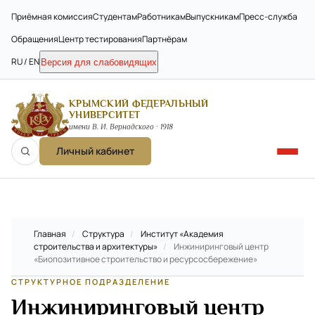
Приёмная комиссия
Студентам
Работникам
Выпускникам
Пресс-служба
Обращения
Центр тестирования
Партнёрам
RU / EN
Версия для слабовидящих
КРЫМСКИЙ ФЕДЕРАЛЬНЫЙ
УНИВЕРСИТЕТ
имени В. И. Вернадского · 1918
Личный кабинет
Главная
/
Структура
/
Институт «Академия
строительства и архитектуры»
/
Инжиниринговый центр
«Биопозитивное строительство и ресурсосбережение»
СТРУКТУРНОЕ ПОДРАЗДЕЛЕНИЕ
Инжиниринговый центр