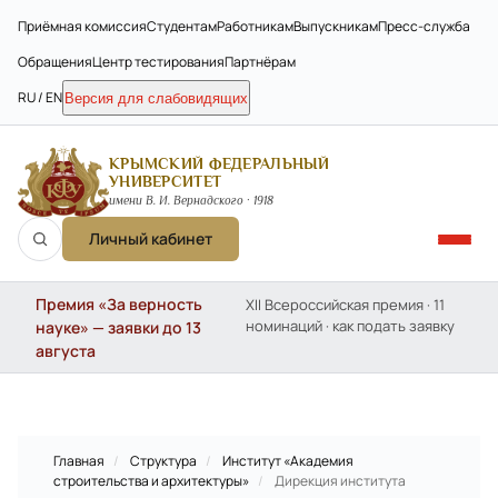
Приёмная комиссия
Студентам
Работникам
Выпускникам
Пресс-служба
Обращения
Центр тестирования
Партнёрам
RU / EN
Версия для слабовидящих
КРЫМСКИЙ ФЕДЕРАЛЬНЫЙ
УНИВЕРСИТЕТ
имени В. И. Вернадского · 1918
Личный кабинет
Премия «За верность
XII Всероссийская премия · 11
номинаций · как подать заявку
науке» — заявки до 13
августа
Главная
/
Структура
/
Институт «Академия
строительства и архитектуры»
/
Дирекция института