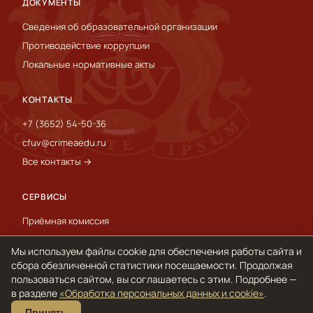
ДОКУМЕНТЫ
Сведения об образовательной организации
Противодействие коррупции
Локальные нормативные акты
КОНТАКТЫ
+7 (3652) 54-50-36
cfuv@crimeaedu.ru
Все контакты →
СЕРВИСЫ
Приёмная комиссия
Пресс-служба
Мы используем файлы cookie для обеспечения работы сайта и
International
сбора обезличенной статистики посещаемости. Продолжая
пользоваться сайтом, вы соглашаетесь с этим. Подробнее —
в разделе
«Обработка персональных данных и cookie»
.
© 1918–2026 ФГАОУ ВО «КФУ им. В. И. Вернадского»
Принять