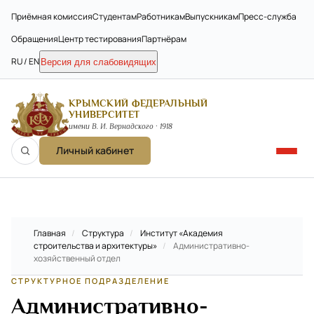
Приёмная комиссия
Студентам
Работникам
Выпускникам
Пресс-служба
Обращения
Центр тестирования
Партнёрам
RU / EN
Версия для слабовидящих
КРЫМСКИЙ ФЕДЕРАЛЬНЫЙ
УНИВЕРСИТЕТ
имени В. И. Вернадского · 1918
Личный кабинет
Главная
/
Структура
/
Институт «Академия
строительства и архитектуры»
/
Административно-
хозяйственный отдел
СТРУКТУРНОЕ ПОДРАЗДЕЛЕНИЕ
Административно-