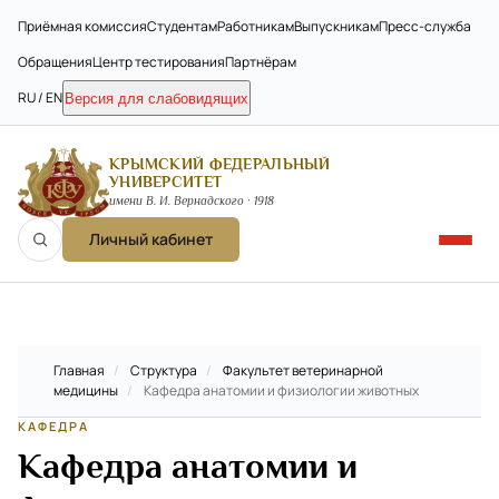
Приёмная комиссия
Студентам
Работникам
Выпускникам
Пресс-служба
Обращения
Центр тестирования
Партнёрам
RU / EN
Версия для слабовидящих
КРЫМСКИЙ ФЕДЕРАЛЬНЫЙ
УНИВЕРСИТЕТ
имени В. И. Вернадского · 1918
Личный кабинет
Главная
/
Структура
/
Факультет ветеринарной
медицины
/
Кафедра анатомии и физиологии животных
КАФЕДРА
Кафедра анатомии и