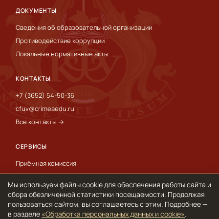
ДОКУМЕНТЫ
Сведения об образовательной организации
Противодействие коррупции
Локальные нормативные акты
КОНТАКТЫ
+7 (3652) 54-50-36
cfuv@crimeaedu.ru
Все контакты →
СЕРВИСЫ
Приёмная комиссия
Пресс-служба
Мы используем файлы cookie для обеспечения работы сайта и
International
сбора обезличенной статистики посещаемости. Продолжая
пользоваться сайтом, вы соглашаетесь с этим. Подробнее —
в разделе
«Обработка персональных данных и cookie»
.