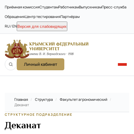
Приёмная комиссия
Студентам
Работникам
Выпускникам
Пресс-служба
Обращения
Центр тестирования
Партнёрам
RU / EN
Версия для слабовидящих
КРЫМСКИЙ ФЕДЕРАЛЬНЫЙ
УНИВЕРСИТЕТ
имени В. И. Вернадского · 1918
Личный кабинет
Главная
/
Структура
/
Факультет агрономический
/
Деканат
СТРУКТУРНОЕ ПОДРАЗДЕЛЕНИЕ
Деканат