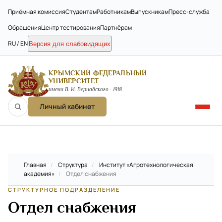
Приёмная комиссия
Студентам
Работникам
Выпускникам
Пресс-служба
Обращения
Центр тестирования
Партнёрам
RU / EN
Версия для слабовидящих
КРЫМСКИЙ ФЕДЕРАЛЬНЫЙ
УНИВЕРСИТЕТ
имени В. И. Вернадского · 1918
Личный кабинет
Главная
/
Структура
/
Институт «Агротехнологическая
академия»
/
Отдел снабжения
СТРУКТУРНОЕ ПОДРАЗДЕЛЕНИЕ
Отдел снабжения