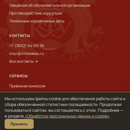
Сведения об образовательной организации
Противодействие коррупции
Локальные нормативные акты
КОНТАКТЫ
+7 (3652) 54-50-36
cfuv@crimeaedu.ru
Все контакты →
СЕРВИСЫ
Приёмная комиссия
Пресс-служба
Мы используем файлы cookie для обеспечения работы сайта и
International
сбора обезличенной статистики посещаемости. Продолжая
пользоваться сайтом, вы соглашаетесь с этим. Подробнее —
в разделе
«Обработка персональных данных и cookie»
.
© 1918–2026 ФГАОУ ВО «КФУ им. В. И. Вернадского»
Принять
Обработка персональных данных и cookie