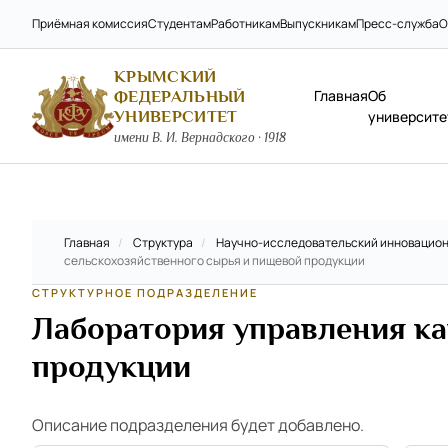
Приёмная комиссия
Студентам
Работникам
Выпускникам
Пресс-служба
О
КРЫМСКИЙ
Главная
Об
ФЕДЕРАЛЬНЫЙ
УНИВЕРСИТЕТ
университе
имени В. И. Вернадского · 1918
Главная
/
Структура
/
Научно-исследовательский инновацион
сельскохозяйственного сырья и пищевой продукции
СТРУКТУРНОЕ ПОДРАЗДЕЛЕНИЕ
Лаборатория управления ка
продукции
Описание подразделения будет добавлено.