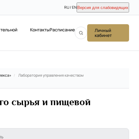
RU / EN
Версия для слабовидящих
ательной
Контакты
Расписание
Личный
кабинет
лекса»
/
Лаборатория управления качеством
го сырья и пищевой
ЛЬ