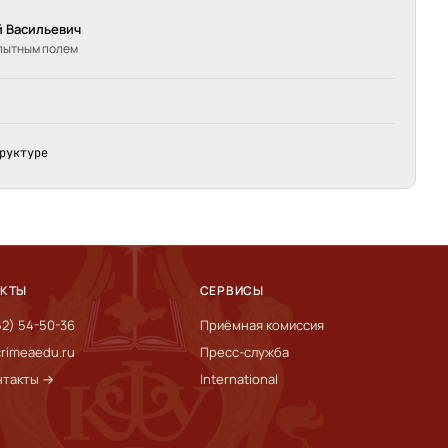
 Васильевич
пытным полем
руктуре
АКТЫ
СЕРВИСЫ
52) 54-50-36
Приёмная комиссия
rimeaedu.ru
Пресс-служба
нтакты →
International