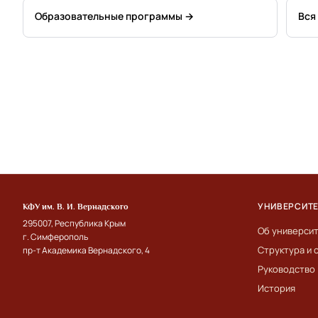
Образовательные программы →
Вся
УНИВЕРСИТ
КФУ им. В. И. Вернадского
295007, Республика Крым
Об универси
г. Симферополь
Структура и 
пр-т Академика Вернадского, 4
Руководство
История