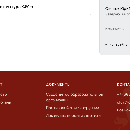
 структура КФУ →
Святюк Юрий
Заведующий о
КОНТАКТЫ
← Ко всей ст
ЕТ
ДОКУМЕНТЫ
КОНТ
тете
Сведения об образовательной
+7 (36
организации
органы
cfuv@c
Противодействие коррупции
Все ко
Локальные нормативные акты