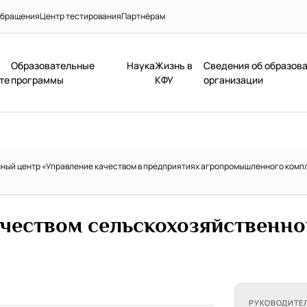
бращения
Центр тестирования
Партнёрам
Образовательные
Наука
Жизнь в
Сведения об образов
те
программы
КФУ
организации
ный центр «Управление качеством в предприятиях агропромышленного комп
чеством сельскохозяйственно
РУКОВОДИТЕ