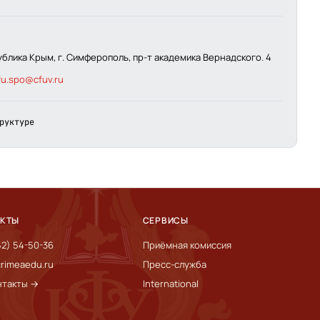
ублика Крым, г. Симферополь, пр-т академика Вернадского. 4
fu.spo@cfuv.ru
руктуре
АКТЫ
СЕРВИСЫ
52) 54-50-36
Приёмная комиссия
rimeaedu.ru
Пресс-служба
нтакты →
International