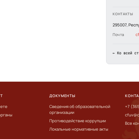
КОНТАКТЫ
295007, Респ
c
Почта
← Ко всей ст
ЕТ
ДОКУМЕНТЫ
КОНТ
тете
Сведения об образовательной
+7 (36
организации
органы
cfuv@c
Противодействие коррупции
Все ко
Локальные нормативные акты