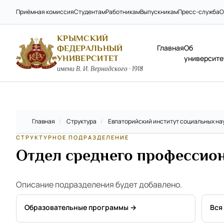
Приёмная комиссия
Студентам
Работникам
Выпускникам
Пресс-служба
О
КРЫМСКИЙ
Главная
Об
ФЕДЕРАЛЬНЫЙ
УНИВЕРСИТЕТ
университе
имени В. И. Вернадского · 1918
Главная
/
Структура
/
Евпаторийский институт социальных на
СТРУКТУРНОЕ ПОДРАЗДЕЛЕНИЕ
Отдел среднего профессио
Описание подразделения будет добавлено.
Образовательные программы →
Вся