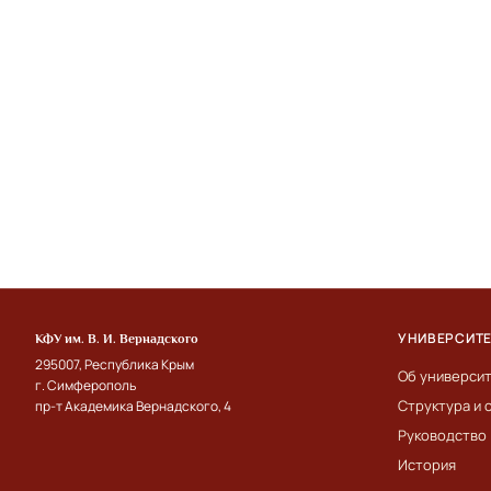
УНИВЕРСИТ
КФУ им. В. И. Вернадского
295007, Республика Крым
Об универси
г. Симферополь
Структура и 
пр-т Академика Вернадского, 4
Руководство
История