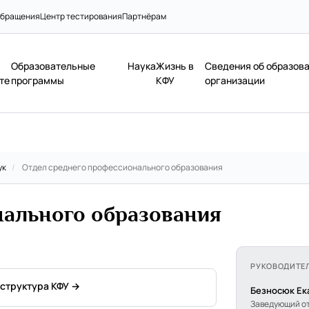
бращения
Центр тестирования
Партнёрам
Образовательные
Наука
Жизнь в
Сведения об образов
те
программы
КФУ
организации
ук
/
Отдел среднего профессионального образования
нального образования
РУКОВОДИТЕ
 структура КФУ →
Безносюк Ек
Заведующий о