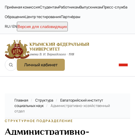
Приёмная комиссия
Студентам
Работникам
Выпускникам
Пресс-служба
Обращения
Центр тестирования
Партнёрам
RU / EN
Версия для слабовидящих
КРЫМСКИЙ ФЕДЕРАЛЬНЫЙ
УНИВЕРСИТЕТ
имени В. И. Вернадского · 1918
Личный кабинет
Главная
/
Структура
/
Евпаторийский институт
социальных наук
/
Административно-хозяйственный
отдел
СТРУКТУРНОЕ ПОДРАЗДЕЛЕНИЕ
Административно-