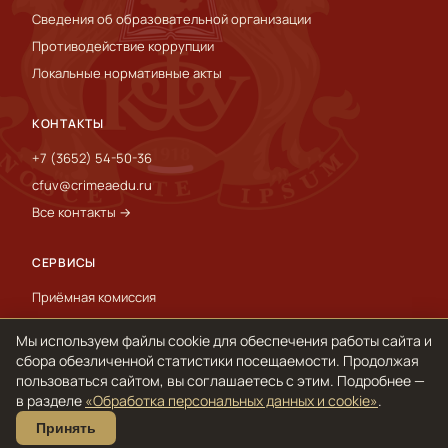
Сведения об образовательной организации
Противодействие коррупции
Локальные нормативные акты
КОНТАКТЫ
+7 (3652) 54-50-36
cfuv@crimeaedu.ru
Все контакты →
СЕРВИСЫ
Приёмная комиссия
Пресс-служба
Мы используем файлы cookie для обеспечения работы сайта и
International
сбора обезличенной статистики посещаемости. Продолжая
пользоваться сайтом, вы соглашаетесь с этим. Подробнее —
в разделе
«Обработка персональных данных и cookie»
.
© 1918–2026 ФГАОУ ВО «КФУ им. В. И. Вернадского»
Принять
Обработка персональных данных и cookie