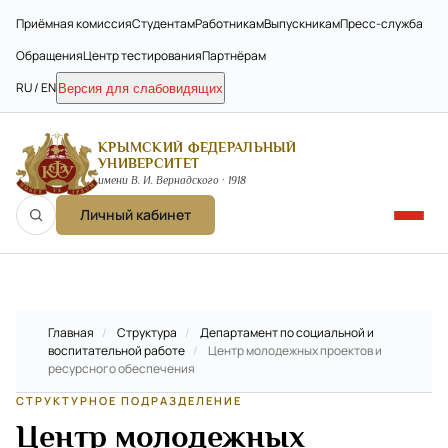
Приёмная комиссия
Студентам
Работникам
Выпускникам
Пресс-служба
Обращения
Центр тестирования
Партнёрам
RU / EN
Версия для слабовидящих
КРЫМСКИЙ ФЕДЕРАЛЬНЫЙ
УНИВЕРСИТЕТ
имени В. И. Вернадского · 1918
Личный кабинет
Главная
/
Структура
/
Департамент по социальной и
воспитательной работе
/
Центр молодежных проектов и
ресурсного обеспечения
СТРУКТУРНОЕ ПОДРАЗДЕЛЕНИЕ
Центр молодежных