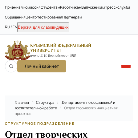
Приёмная комиссия
Студентам
Работникам
Выпускникам
Пресс-служба
Обращения
Центр тестирования
Партнёрам
RU / EN
Версия для слабовидящих
КРЫМСКИЙ ФЕДЕРАЛЬНЫЙ
УНИВЕРСИТЕТ
имени В. И. Вернадского · 1918
Личный кабинет
Главная
/
Структура
/
Департамент по социальной и
воспитательной работе
/
Отдел творческих инициатив и
проектов
СТРУКТУРНОЕ ПОДРАЗДЕЛЕНИЕ
Отдел творческих