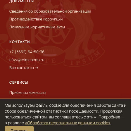
ДОКУМЕНТЫ
Сведения об образовательной организации
Противодействие коррупции
Локальные нормативные акты
КОНТАКТЫ
+7 (3652) 54-50-36
cfuv@crimeaedu.ru
Все контакты →
СЕРВИСЫ
Приёмная комиссия
Пресс-служба
Мы используем файлы cookie для обеспечения работы сайта и
International
сбора обезличенной статистики посещаемости. Продолжая
пользоваться сайтом, вы соглашаетесь с этим. Подробнее —
в разделе
«Обработка персональных данных и cookie»
.
© 1918–2026 ФГАОУ ВО «КФУ им. В. И. Вернадского»
Принять