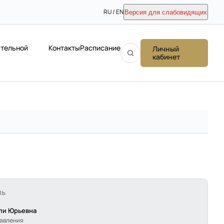
RU / EN
Версия для слабовидящих
ательной
Контакты
Расписание
Личный
кабинет
ЛЬ
ли Юрьевна
равления