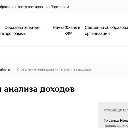
бращения
Центр тестирования
Партнёрам
Образовательные
Наука
Жизнь в
Сведения об образов
те
программы
КФУ
организации
работы
/
Управление планирования и анализа доходов
 анализа доходов
РУКОВОДИТЕ
Писанко Нел
Начальник уп