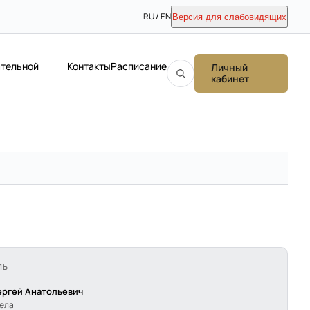
RU / EN
Версия для слабовидящих
ательной
Контакты
Расписание
Личный
кабинет
ЛЬ
ергей Анатольевич
дела