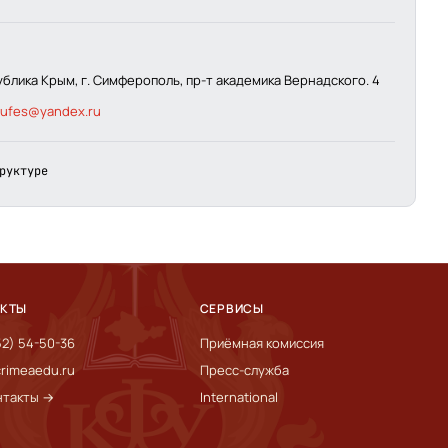
ублика Крым, г. Симферополь, пр-т академика Вернадского. 4
fufes@yandex.ru
руктуре
АКТЫ
СЕРВИСЫ
52) 54-50-36
Приёмная комиссия
rimeaedu.ru
Пресс-служба
нтакты →
International