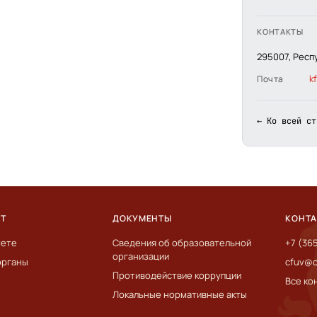
КОНТАКТЫ
295007, Респ
k
Почта
← Ко всей ст
ЕТ
ДОКУМЕНТЫ
КОНТ
тете
Сведения об образовательной
+7 (36
организации
органы
cfuv@c
Противодействие коррупции
Все ко
Локальные нормативные акты