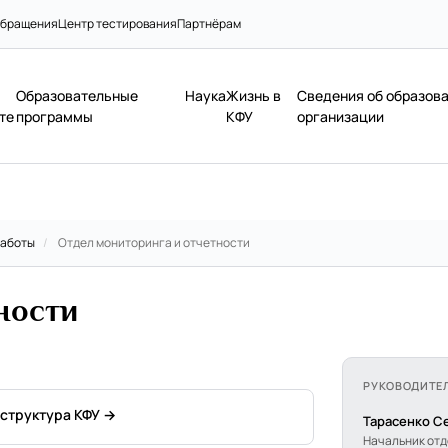
бращения
Центр тестирования
Партнёрам
Образовательные
Наука
Жизнь в
Сведения об образов
те
программы
КФУ
организации
работы
/
Отдел мониторинга и отчетности
ности
РУКОВОДИТЕ
 структура КФУ →
Тарасенко С
Начальник от