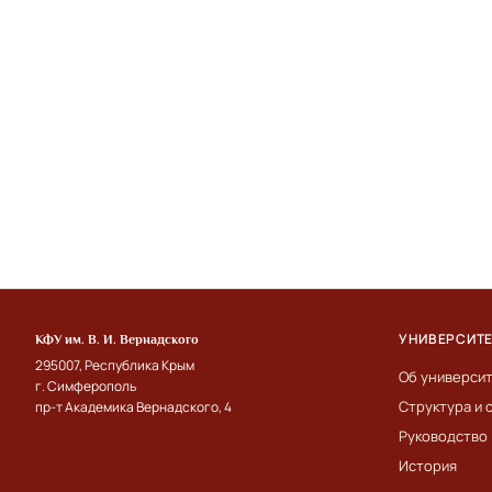
УНИВЕРСИТ
КФУ им. В. И. Вернадского
295007, Республика Крым
Об универси
г. Симферополь
Структура и 
пр-т Академика Вернадского, 4
Руководство
История